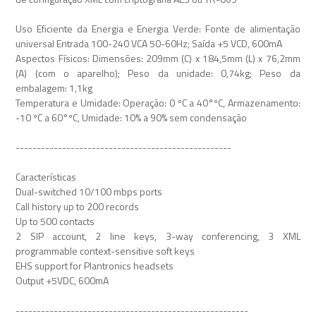
Uso Eficiente da Energia e Energia Verde: Fonte de alimentação
universal Entrada 100-240 VCA 50-60Hz; Saída +5 VCD, 600mA
Aspectos Físicos: Dimensões: 209mm (C) x 184,5mm (L) x 76,2mm
(A) (com o aparelho); Peso da unidade: 0,74kg; Peso da
embalagem: 1,1kg
Temperatura e Umidade: Operação: 0 ºC a 40°ºC, Armazenamento:
-10 ºC a 60°ºC, Umidade: 10% a 90% sem condensação
---------------------------------------------------
Características
Dual-switched 10/100 mbps ports
Call history up to 200 records
Up to 500 contacts
2 SIP account, 2 line keys, 3-way conferencing, 3 XML
programmable context-sensitive soft keys
EHS support for Plantronics headsets
Output +5VDC, 600mA
-------------------------------------------------------