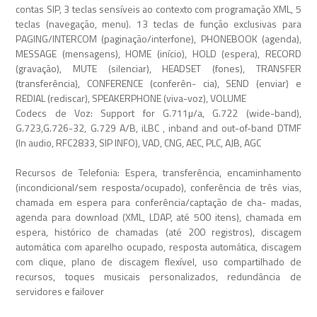
contas SIP, 3 teclas sensíveis ao contexto com programação XML, 5
teclas (navegação, menu). 13 teclas de função exclusivas para
PAGING/INTERCOM (paginação/interfone), PHONEBOOK (agenda),
MESSAGE (mensagens), HOME (início), HOLD (espera), RECORD
(gravação), MUTE (silenciar), HEADSET (fones), TRANSFER
(transferência), CONFERENCE (conferên- cia), SEND (enviar) e
REDIAL (rediscar), SPEAKERPHONE (viva-voz), VOLUME
Codecs de Voz: Support for G.711µ/a, G.722 (wide-band),
G.723,G.726-32, G.729 A/B, iLBC , inband and out-of-band DTMF
(In audio, RFC2833, SIP INFO), VAD, CNG, AEC, PLC, AJB, AGC
Recursos de Telefonia: Espera, transferência, encaminhamento
(incondicional/sem resposta/ocupado), conferência de três vias,
chamada em espera para conferência/captação de cha- madas,
agenda para download (XML, LDAP, até 500 itens), chamada em
espera, histórico de chamadas (até 200 registros), discagem
automática com aparelho ocupado, resposta automática, discagem
com clique, plano de discagem flexível, uso compartilhado de
recursos, toques musicais personalizados, redundância de
servidores e failover