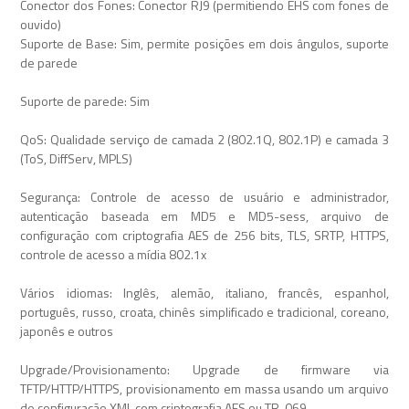
Conector dos Fones: Conector RJ9 (permitiendo EHS com fones de
ouvido)
Suporte de Base: Sim, permite posições em dois ângulos, suporte
de parede
Suporte de parede: Sim
QoS: Qualidade serviço de camada 2 (802.1Q, 802.1P) e camada 3
(ToS, DiffServ, MPLS)
Segurança: Controle de acesso de usuário e administrador,
autenticação baseada em MD5 e MD5-sess, arquivo de
configuração com criptografia AES de 256 bits, TLS, SRTP, HTTPS,
controle de acesso a mídia 802.1x
Vários idiomas: Inglês, alemão, italiano, francês, espanhol,
português, russo, croata, chinês simplificado e tradicional, coreano,
japonês e outros
Upgrade/Provisionamento: Upgrade de firmware via
TFTP/HTTP/HTTPS, provisionamento em massa usando um arquivo
de configuração XML com criptografia AES ou TR-069