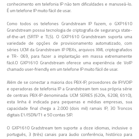
conhecimento em telefonia IP não tem dificuldades e manuseá-lo.
É um telefone IP muito fácil de usar.
Como todos os telefones Grandstream IP fazem, o GXP1610
Grandstream possui tecnologia de criptografia de segurança state-
of-the-art (SRTP e TLS). O GXP1610 Grandstream suporta uma
variedade de opções de provisionamento automatizado, com
séries UCM da Grandstream IP PBXs, arquivos XML criptografados
e TR- 069, para fazer a implantação em massa extremamente
fácil.O GXP1610 Grandstream oferece uma experiência de VoIP
chamado user-friendly em um telefone IP muito fácil de usar.
Além de se conectar a maioria dos PBX-IP, provedores de IP/VOIP
e operadoras de telefonia IP a Grandstream tem sua própria série
de centrais PBX-IP denominada: UCM SERIES (6204, 6208, 6510),
esta linha é indicada para pequenas e médias empresas, sua
capacidade final chega a 2.000 (dois mil) ramais IP, 30 Troncos
digitais E1/ISDN/T1 e 50 contas SIP.
O GXP1610 Gradstream tem suporte a doze idiomas, inclusive o
português, 3 (três) canais para áudio conferência, histórico para