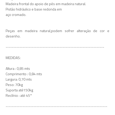
Madeira frontal do apoio de pés em madeira natural.
Pistão hidráulico e base redonda em
aço cromado.
Peças em madeira natural,podem sofrer alteração de cor e
desenho.
----------------------------------------------------------------
MEDIDAS:
Altura : 0,85 mts
Comprimento : 0,84 mts
Largura: 0,70 mts
Peso: 70kg
Suporta até150kg
Reclínio : até 45°
------------------------------------------------------------------