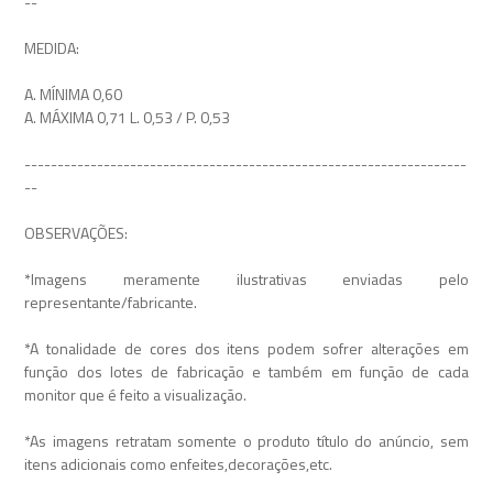
--
MEDIDA:
A. MÍNIMA 0,60
A. MÁXIMA 0,71 L. 0,53 / P. 0,53
-------------------------------------------------------------------
--
OBSERVAÇÕES:
*Imagens meramente ilustrativas enviadas pelo
representante/fabricante.
*A tonalidade de cores dos itens podem sofrer alterações em
função dos lotes de fabricação e também em função de cada
monitor que é feito a visualização.
*As imagens retratam somente o produto título do anúncio, sem
itens adicionais como enfeites,decorações,etc.